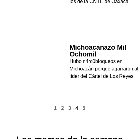
los de la CNTE de Oaxaca
Michoacanazo Mil
Ochomil
Hubo n4rc0bloqueos en
Michoacán porque agarraron al
líder del Cártel de Los Reyes
1
2
3
4
5