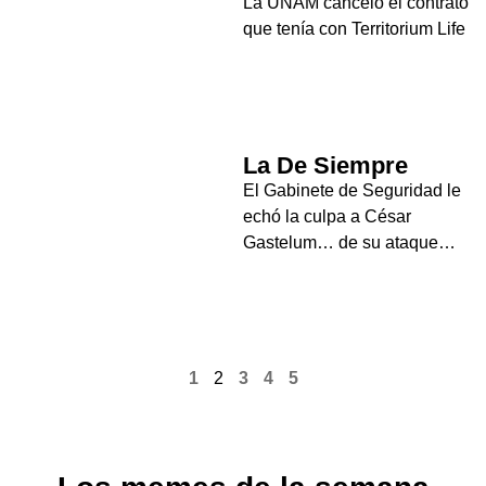
La UNAM canceló el contrato
que tenía con Territorium Life
La De Siempre
El Gabinete de Seguridad le
echó la culpa a César
Gastelum… de su ataque…
1
2
3
4
5