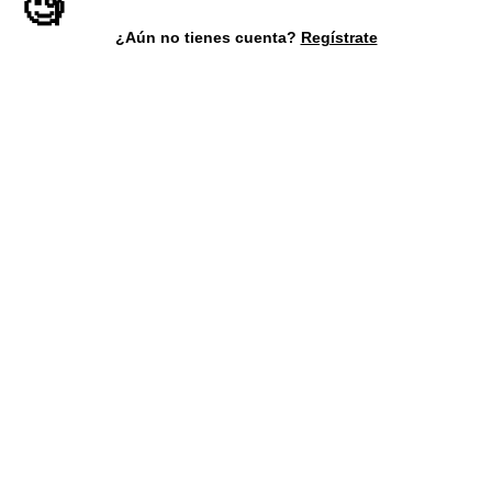
🧐
¿Aún no tienes cuenta?
Regístrate
Síguenos
©Copyright 2026 - Todos los derechos reservados.
Términos y Condiciones