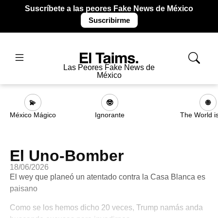
Suscríbete a las peores Fake News de México
Suscribirme
Las Peores Fake News de
México
💫
🤓
🌐
México Mágico
Ignorante
The World i
El Uno-Bomber
18/06/2026
El wey que planeó un atentado contra la Casa Blanca es
paisano
Como se los hemos dicho 20 veces, Trump namás anda