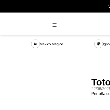
México Mágico
Igno
💫
🤓
Tot
22/06/202
Perroña se