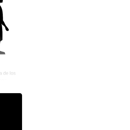
a de los
ueno