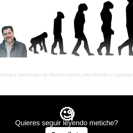
aría que personajes de Morena como Luma Alcalde o cualquier
Altísimo que, fuera de las cámaras, les dé “asquito” el Pueblo B
 pero de Noroña nunca lo hubiéramos pensado.
Mágico
🧐
Quieres seguir leyendo metiche?