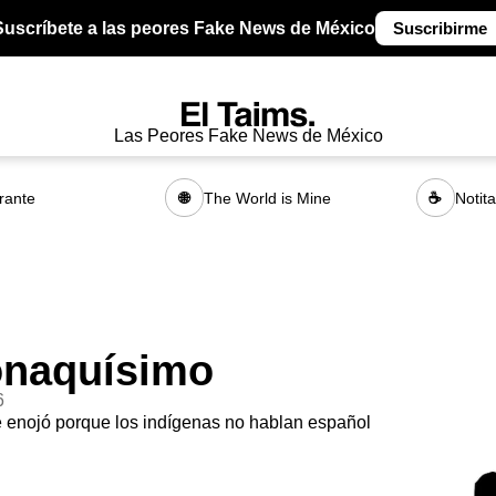
Suscríbete a las peores Fake News de México
Suscribirme
Las Peores Fake News de México
rante
The World is Mine
Notit
🌐
☕
onaquísimo
6
 enojó porque los indígenas no hablan español