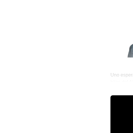
Uno esper
hijos del 
Mexicano…
💫 México 