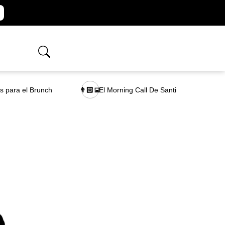
as para el Brunch
El Morning Call De Santi
👨🏻‍💻