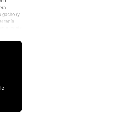
omo
era
o gacho (y
r tenía
en a través
le