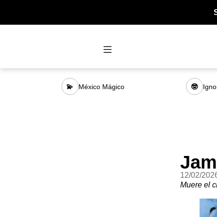
México Mágico
Igno
💫
🤓
Jam
12/02/202
Muere el c