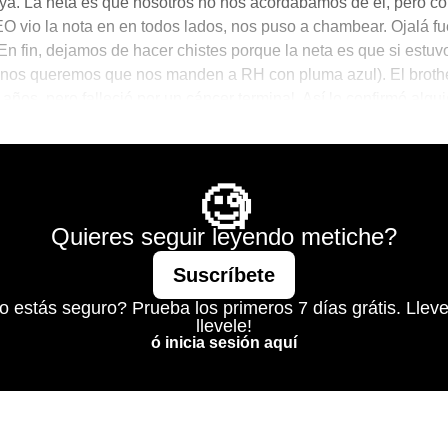
a. La neta es que nosotros no nos acordábamos de él, pero c
O vio la nota en en todos lados, nos puso a chambear. Ojalá fu
n fin, dejamos de hacer chistes porque la neta es que si estuv
nos queremos que nos manden a RH con pluma azul). El brothe
años, pero falleció por un cáncer terminal. Así lo confirmó algui
ficial. Descanse en paz, Don Van der Beek.
para el Brunch
🧐
Quieres seguir leyendo metiche?
Suscríbete
o estás seguro? Prueba los primeros 7 días grátis. Lleve
llevele!
ó inicia sesión aquí