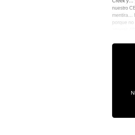
Creek y… y
nuestro CE
mentira… E
porque no 
apenas 48 
de su IG o
☕ Notitas 
N