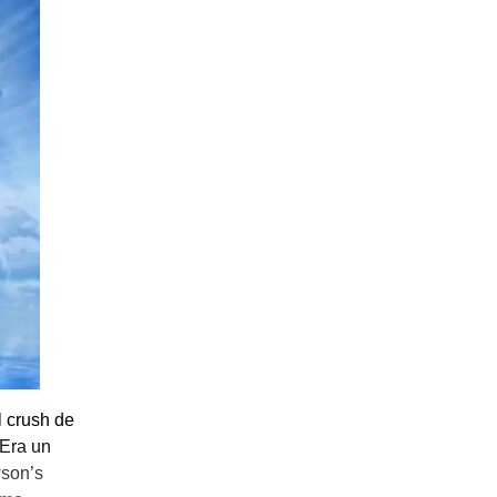
 crush de
 Era un
wson’s