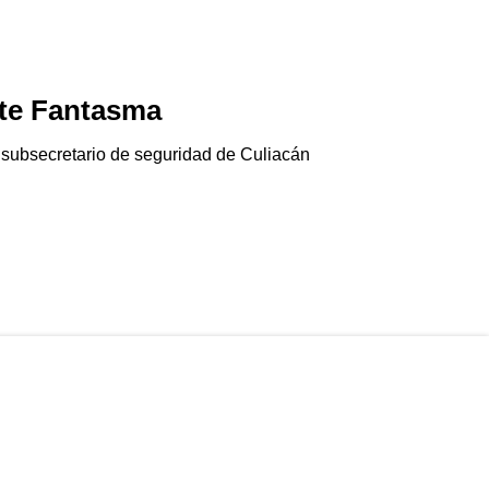
te Fantasma
Jala-pánico
06/08/2026
 subsecretario de seguridad de Culiacán
El chile jalapeño e
Gringolandia…