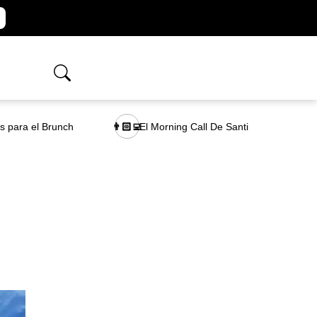
as para el Brunch
El Morning Call De Santi
👨🏻‍💻