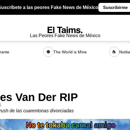
Suscríbete a las peores Fake News de México
Suscribirme
Las Peores Fake News de México
rante
The World is Mine
Notit
🌐
☕
es Van Der RIP
6
rush de las cuarentonas divorciadas