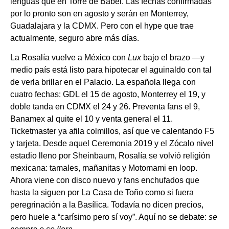
lenguas que en Torre de Babel. Las fechas confirmadas
por lo pronto son en agosto y serán en Monterrey,
Guadalajara y la CDMX. Pero con el hype que trae
actualmente, seguro abre más días.
La Rosalía vuelve a México con
Lux
bajo el brazo —y
medio país está listo para hipotecar el aguinaldo con tal
de verla brillar en el Palacio. La española llega con
cuatro fechas: GDL el 15 de agosto, Monterrey el 19, y
doble tanda en CDMX el 24 y 26. Preventa fans el 9,
Banamex al quite el 10 y venta general el 11.
Ticketmaster ya afila colmillos, así que ve calentando F5
y tarjeta. Desde aquel Ceremonia 2019 y el Zócalo nivel
estadio lleno por Sheinbaum, Rosalía se volvió religión
mexicana: tamales, mañanitas y Motomami en loop.
Ahora viene con disco nuevo y fans enchufados que
hasta la siguen por La Casa de Toño como si fuera
peregrinación a la Basílica. Todavía no dicen precios,
pero huele a “carísimo pero sí voy”. Aquí no se debate:
se