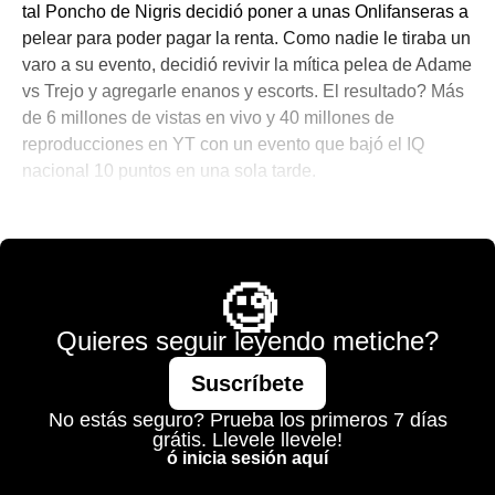
tal Poncho de Nigris decidió poner a unas Onlifanseras a
pelear para poder pagar la renta. Como nadie le tiraba un
varo a su evento, decidió revivir la mítica pelea de Adame
vs Trejo y agregarle enanos y escorts. El resultado? Más
de 6 millones de vistas en vivo y 40 millones de
reproducciones en YT con un evento que bajó el IQ
nacional 10 puntos en una sola tarde.
☕ Notitas para el Brunch
🧐
Quieres seguir leyendo metiche?
Suscríbete
No estás seguro? Prueba los primeros 7 días
grátis. Llevele llevele!
ó inicia sesión aquí