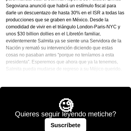
Segoviana anunció que habrá un estímulo fiscal para
darle un descuentazo de hasta 30% en el ISR a todas las
producciones que se graben en México. Desde la
comodidad de vivir en el triángulo London-Paris-NYC y
unos $30 billion dollies en el Libretón familiar,
evidentemente Salmita ya se siente una Servidora de la
Nación y remató su intervención diciendo que estas
cosas no pasaban antes “porque no teníamos a esta
presidenta”. Esperemos que ahora que ya la tenemos,
Salmita pueda mudarse de regreso a su Méjico querido.
☕ Notitas para el Brunch
🧐
Quieres seguir leyendo metiche?
Suscríbete