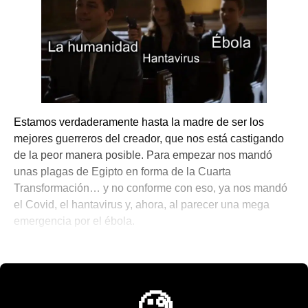
Estamos verdaderamente hasta la madre de ser los
mejores guerreros del creador, que nos está castigando
de la peor manera posible. Para empezar nos mandó
unas plagas de Egipto en forma de la Cuarta
Transformación… y no conforme con eso, ya nos mandó
el Covid, el hantavirus y, ahora, al parecer una mega
emergencia por el ébola.
☄️ Noticias del Acopalipsis
🧐