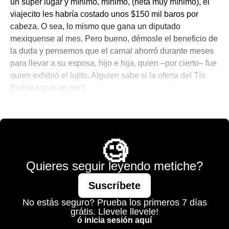
un súper lugar y mínimo, mínimo, (neta muy mínimo), el
viajecito les habría costado unos $150 mil baros por
cabeza. O sea, lo mismo que gana un diputado
mexiquense al mes. Pero bueno, démosle el beneficio de
la duda y pensemos que el carnal ahorró durante meses
para llevar a su esposa, hijo e hija, quien –por cierto– fue
quien exhibió el lujito. Alguien sabe si la oferta del Tío
Richie sigue en pie?
💫 México Mágico
🧐
Quieres seguir leyendo metiche?
Suscríbete
No estás seguro? Prueba los primeros 7 días
grátis. Llevele llevele!
ó inicia sesión aquí