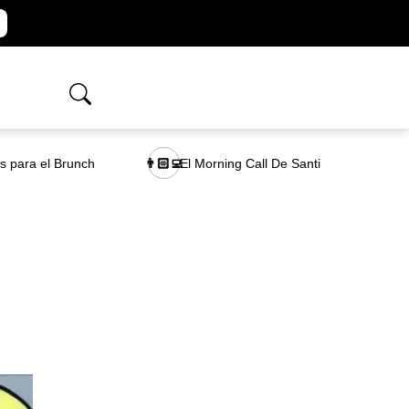
as para el Brunch
El Morning Call De Santi
👨🏻‍💻