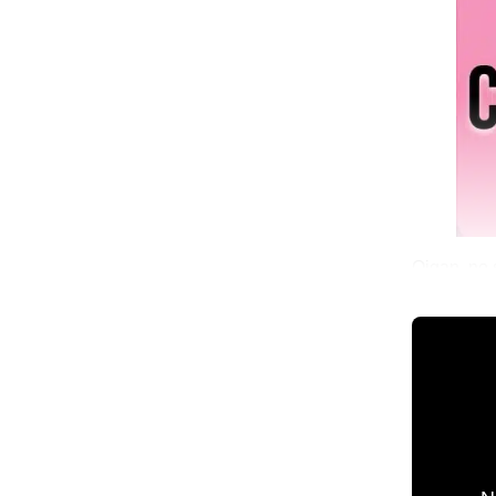
Oigan, no 
un remake
💫 México 