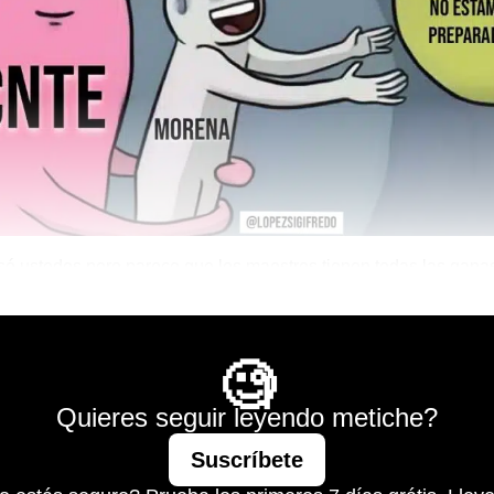
sé ustedes pero parece que los maestros tienen todas las gana
 de la masacre de 1968.
Mágico
🧐
Quieres seguir leyendo metiche?
Suscríbete