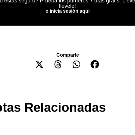
o estás seguro? Prueba los primeros 7 días grátis. Lleve
llevele!
ó inicia sesión aquí
Comparte
tas Relacionadas