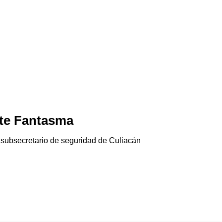
te Fantasma
Jala-pánico
06/08/2026
 subsecretario de seguridad de Culiacán
El chile jalapeño e
Gringolandia…