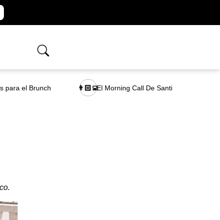
as para el Brunch
El Morning Call De Santi
👨🏻‍💻
co.