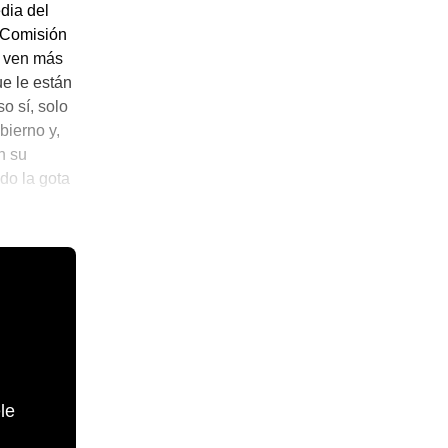
edia del
a Comisión
e ven más
ue le están
o sí, solo
bierno y,
n su
do la gota
le