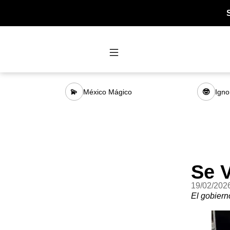
México Mágico
Igno
💫
🤓
Se 
19/02/202
El gobiern