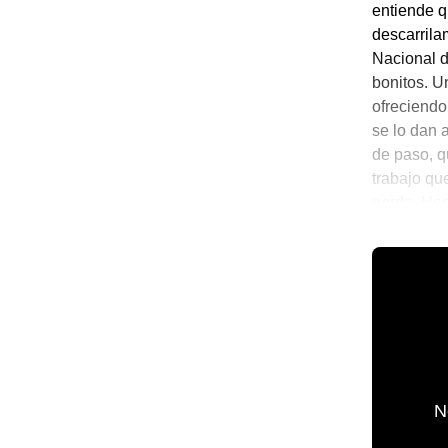
entiende q
descarrila
Nacional d
bonitos. Un
ofreciendo
se lo dan 
de paso, q
trabajo qu
gorda. Ho
absolutame
💫 México 
N