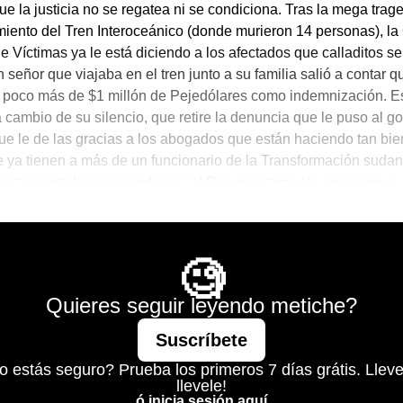
ue la justicia no se regatea ni se condiciona. Tras la mega trag
miento del Tren Interoceánico (donde murieron 14 personas), l
e Víctimas ya le está diciendo a los afectados que calladitos s
 señor que viajaba en el tren junto a su familia salió a contar q
 poco más de $1 millón de Pejedólares como indemnización. Es
a cambio de su silencio, que retire la denuncia que le puso al go
ue le de las gracias a los abogados que están haciendo tan bie
e ya tienen a más de un funcionario de la Transformación sudan
nestamente le recomendamos al Don que tome el varo, porque
nte todo el Poder Judicial ya tiene dueño.
Mágico
🧐
Quieres seguir leyendo metiche?
Suscríbete
o estás seguro? Prueba los primeros 7 días grátis. Lleve
llevele!
ó inicia sesión aquí