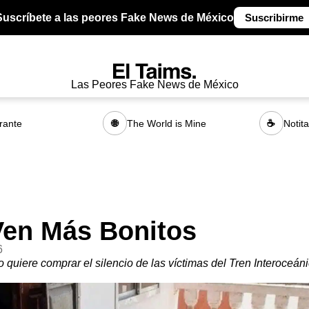
Suscríbete a las peores Fake News de México
Suscribirme
Las Peores Fake News de México
rante
The World is Mine
Notit
🌐
☕
Ven Más Bonitos
6
o quiere comprar el silencio de las víctimas del Tren Interoceáni