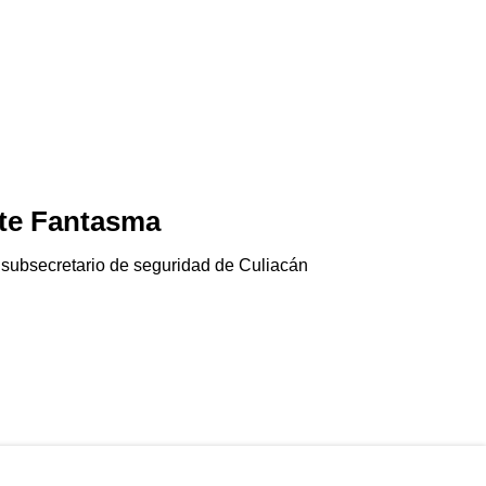
te Fantasma
Jala-pánico
06/08/2026
 subsecretario de seguridad de Culiacán
El chile jalapeño e
Gringolandia…