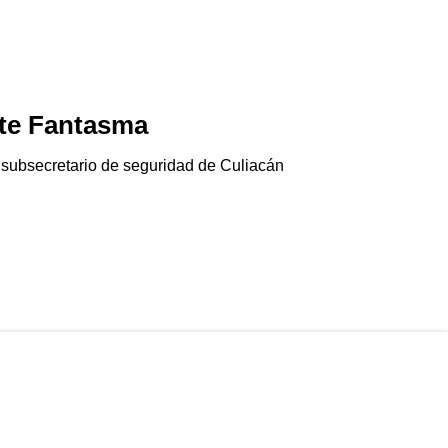
te Fantasma
Jala-pánico
06/08/2026
 subsecretario de seguridad de Culiacán
El chile jalapeño e
Gringolandia…