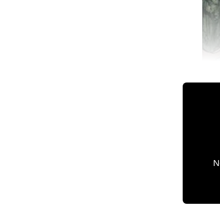
💫 México 
N