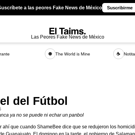
Suscríbete a las peores Fake News de México
Suscribirme
Las Peores Fake News de México
rante
The World is Mine
Notit
🌐
☕
el del Fútbol
6
nca ya no se puede ni echar un panbol
r ahí que cuando ShameBee dice que se redujeron los homicidi
 de Guanajuato. El domingo en la tarde, el gobierno de Salama