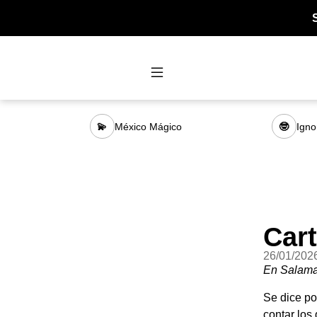
México Mágico
Igno
💫
🤓
Cart
26/01/202
En Salama
Se dice po
contar los