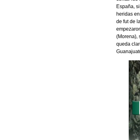
España, si
heridas e
de fut de 
empezaron 
(Morena), 
queda clar
Guanajuat