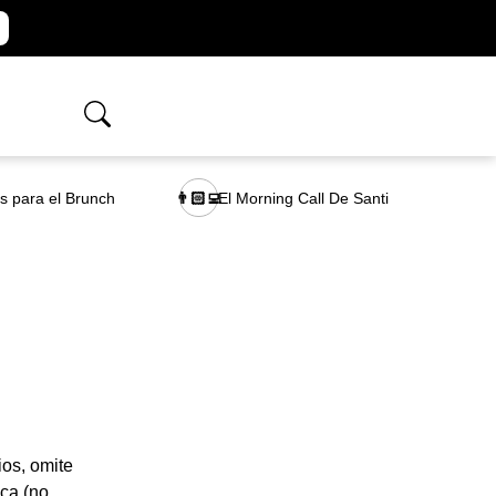
as para el Brunch
El Morning Call De Santi
👨🏻‍💻
os, omite
nca (no