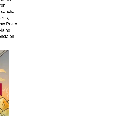
ron
a cancha
azos,
sto Prieto
vía no
encia en