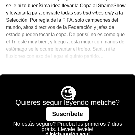
se le hizo buenísima idea llevar la Copa al ShameShow
y levantarla para enviarle todas sus
bad vibes only
a la
Selección. Por regla de la FIFA, solo campeones del
mundo, altos directivos de la Federación y jefes de
estado pueden tocar la copa. De por sí, no es como que
el Tri esté muy bien, y luego a esta mujer con manos de
estómago se le ocurre levantar el trofeo. Santi, ni te
ilusiones con eso de llegar al quinto partido…
💫 México Mágico
🧐
Quieres seguir leyendo metiche?
Suscríbete
No estás seguro? Prueba los primeros 7 días
grátis. Llevele llevele!
ó inicia sesión aquí