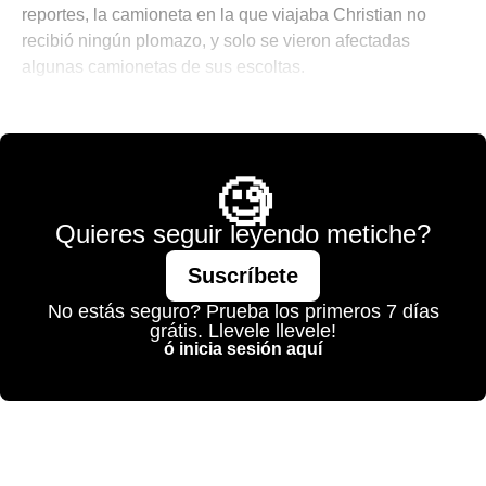
reportes, la camioneta en la que viajaba Christian no
recibió ningún plomazo, y solo se vieron afectadas
algunas camionetas de sus escoltas.
💫 México Mágico
🧐
Quieres seguir leyendo metiche?
Suscríbete
No estás seguro? Prueba los primeros 7 días
grátis. Llevele llevele!
ó inicia sesión aquí