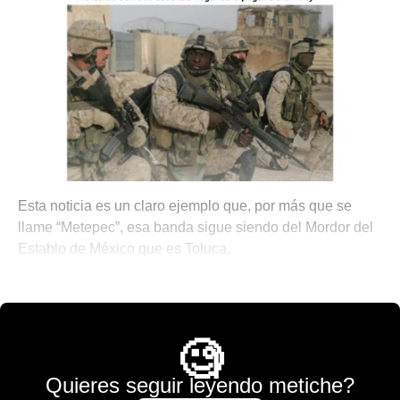
Esta noticia es un claro ejemplo que, por más que se
llame “Metepec”, esa banda sigue siendo del Mordor del
Establo de México que es Toluca.
💫 México Mágico
🧐
Quieres seguir leyendo metiche?