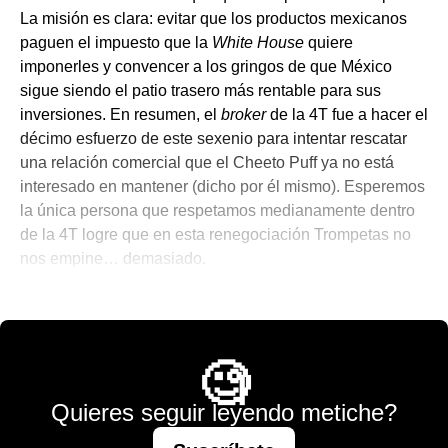
La misión es clara: evitar que los productos mexicanos
paguen el impuesto que la
White House
quiere
imponerles y convencer a los gringos de que México
sigue siendo el patio trasero más rentable para sus
inversiones. En resumen, el
broker
de la 4T fue a hacer el
décimo esfuerzo de este sexenio para intentar rescatar
una relación comercial que el Cheeto Puff ya no está
interesado en mantener (dicho por él mismo). Esperemos
la única persona que respetamos medianamente dentro
de la 4T logre que en esta renegociación Trompetas no
nos empine… demasiado.
💫 México Mágico
🧐
Quieres seguir leyendo metiche?