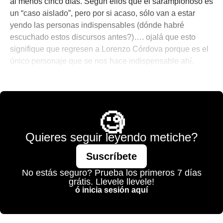
al menos cinco días. Según ellos que el sarampionoso es
un “caso aislado”, pero por si acaso, sólo van a estar
yendo las personas indispensables (dónde habré
escuchado estos discursos antes?)…. ojalá que esto
signifique que regresen a Lorenzo Córdova porque es el
único personaje que se nos hace indispensable ahí.
💫 México Mágico
🧐
Quieres seguir leyendo metiche?
Suscríbete
No estás seguro? Prueba los primeros 7 días
grátis. Llevele llevele!
ó inicia sesión aquí