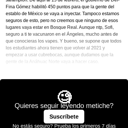
Fina Gómez habilitó 450 puntos para que la gente del
establo de México se vaya a inyectar. Tampoco estamos
seguros de esto, pero no creemos que ninguno de esos
lugares vaya estar en Bosque Real. Aunque ntp, Sofi,
seguro a ti te vacunaron en el Ángeles, mucho antes de
que conocieras los vapes. Y bueno, se supone que todos
los estudiantes ahora tienen que volver al 2021 y
empezar a usar cubrebocas, aunque dudamos que la
gente de la Anáhuac Norte vaya a hacer caso.
💫 México Mágico
🧐
Quieres seguir leyendo metiche?
Suscríbete
No estás seguro? Prueba los primeros 7 días