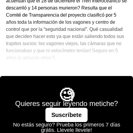
acuerdan que el 28 de diciembre el Tren Interoceánico se
descarriló y 14 personas murieron? Resulta que el
Comité de Transparencia del proyecto clasificó por 5
años toda la información de los vagones y centro de
control que por la “seguridad nacional”. Qué casualidad
que deciden hacer esto ya que están saliendo todos sus
trapitos sucios: los vagones viejos, las cámaras que no
funcionaban y que ni velocímetro tenían! Seguro en 5
años la aplazan otros 5…
💫 México Mágico
🧐
Quieres seguir leyendo metiche?
Suscríbete
No estás seguro? Prueba los primeros 7 días
grátis. Llevele llevele!