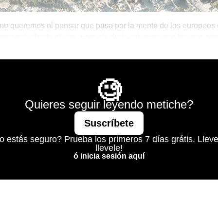
no queremos ni pensar que pasa por la mente de los europeos
emequis desde el aire, pero sin duda sabemos que los que ater
eron que habían llegado al tercer mundo.
Mágico
🧐
Quieres seguir leyendo metiche?
Suscríbete
o estás seguro? Prueba los primeros 7 días grátis. Lleve
llevele!
ó inicia sesión aquí