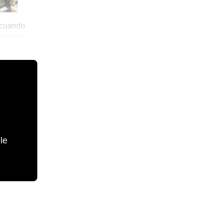
 cuando
rizaron
le