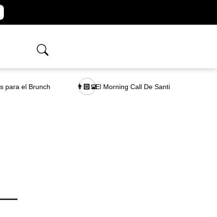
as para el Brunch
El Morning Call De Santi
👨🏻‍💻