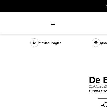
México Mágico
Igno
💫
🤓
De 
21/05/202
Úrsula vo