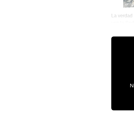
La verdad 
ven la Sed
ayer, supi
💫 México 
N