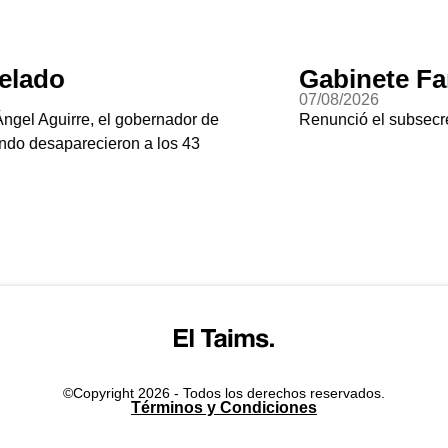
binete Fantasma
Jala-p
8/2026
06/08/2026
nció el subsecretario de seguridad de Culiacán
El chile jal
Gringoland
©Copyright 2026 - Todos los derechos reservados.
Términos y Condiciones