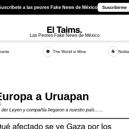
Suscríbete a las peores Fake News de México
Suscribirme
Las Peores Fake News de México
rante
The World is Mine
Notit
🌐
☕
Europa a Uruapan
6
n der Leyen y compañía llegaron a nuestro país……