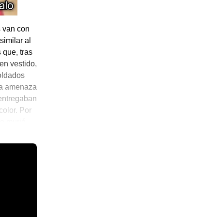
s van con
similar al
 que, tras
en vestido,
oldados
lla amenaza
 entregaban
color. Por
ue murió