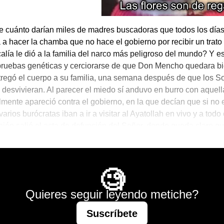
 cuánto darían miles de madres buscadoras que todos los día
a a hacer la chamba que no hace el gobierno por recibir un trato 
calía le dió a la familia del narco más peligroso del mundo? Y es
pruebas genéticas y cerciorarse de que Don Mencho quedara bi
regó el cuerpo a su familia, una semana después de que los S
 desvivieran. Al parecer el miedo sí anduvo en burro con aque
mente apareció contra el gobierno, en la que decían que si no
varios burócratas iban a ir a visitar al Ayatollah en vivo y a todo 
mbién salió el acta de defunción del Señor, donde queda claro q
s de abrazos en el tórax y el abdomen.
Mágico
🧐
Quieres seguir leyendo metiche?
Suscríbete