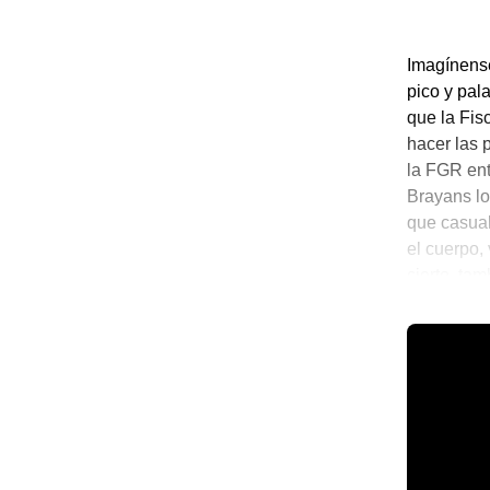
Imagínense
pico y pal
que la Fis
hacer las 
la FGR ent
Brayans lo
que casual
el cuerpo, 
cierto, ta
por herida
💫 México 