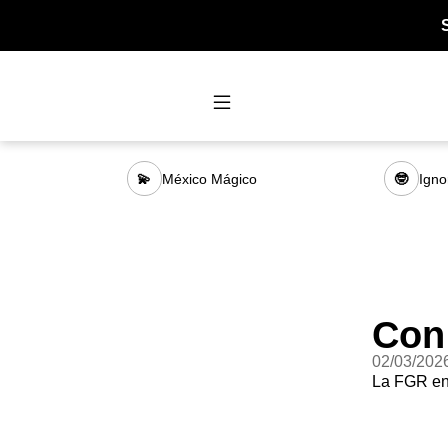
México Mágico
Igno
💫
🤓
Con
02/03/202
La FGR ent