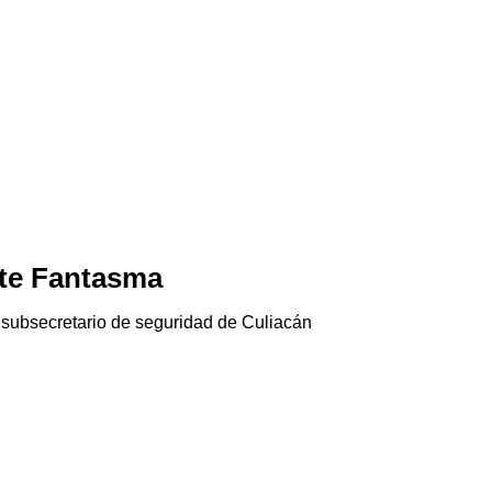
te Fantasma
Jala-pánico
06/08/2026
 subsecretario de seguridad de Culiacán
El chile jalapeño e
Gringolandia…