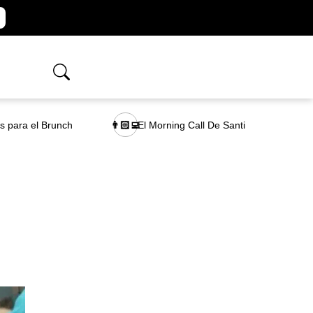
as para el Brunch
El Morning Call De Santi
👨🏻‍💻