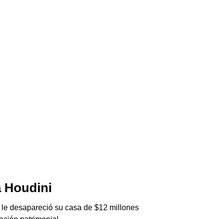
 Houdini
ThéJNG
06/08/2026
 le desapareció su casa de $12 millones
Agarraron a una cél