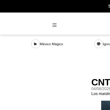
México Mágico
Igno
💫
🤓
CN
04/06/202
Los maistr