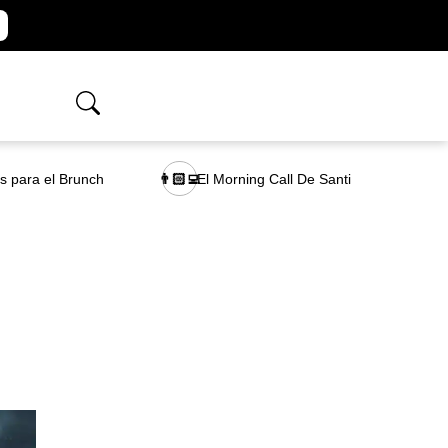
as para el Brunch
El Morning Call De Santi
👨🏻‍💻