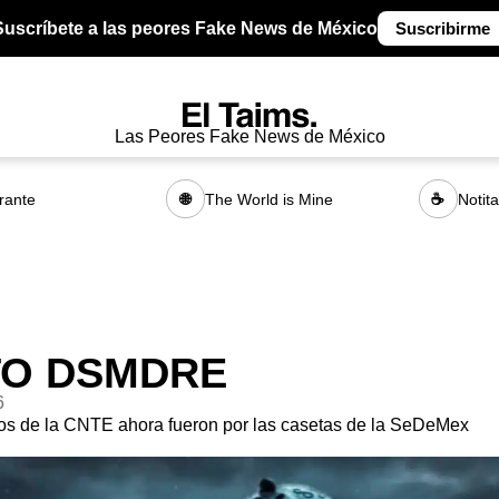
Suscríbete a las peores Fake News de México
Suscribirme
Las Peores Fake News de México
rante
The World is Mine
Notit
🌐
☕
TO DSMDRE
6
os de la CNTE ahora fueron por las casetas de la SeDeMex