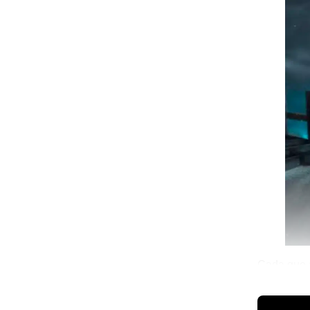
Cada que 
hasta la m
💫 México 