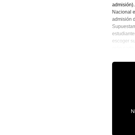
admisión)…
Nacional e
admisión d
Supuestame
estudiant
escoger su
grán parte
prepa en v
💫 México 
N