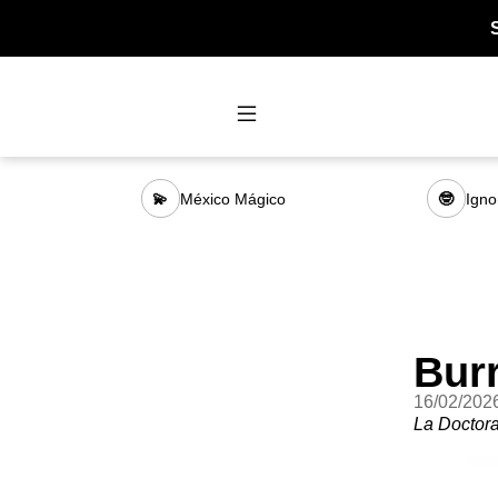
México Mágico
Igno
💫
🤓
Burr
16/02/202
La Doctora