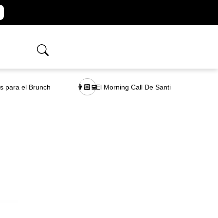
as para el Brunch
El Morning Call De Santi
👨🏻‍💻