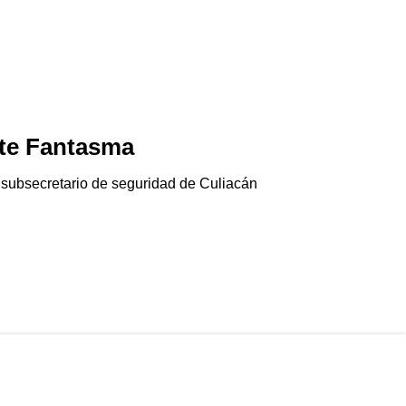
te Fantasma
Jala-pánico
06/08/2026
 subsecretario de seguridad de Culiacán
El chile jalapeño e
Gringolandia…