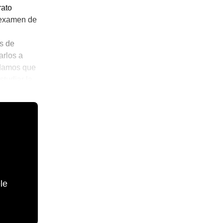
rato
l examen de
s de
arlos a
rdamos que
studiar la
le