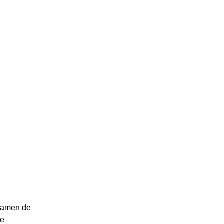
examen de
de