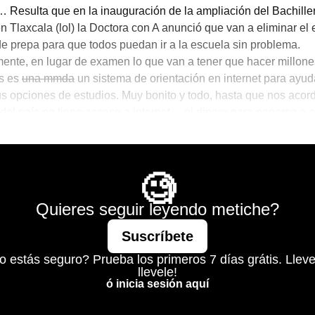
 Resulta que en la inauguración de la ampliación del Bachille
n Tlaxcala (lol) la Doctora con A anunció que van a eliminar e
e prepa para que todos puedan ir a la escuela sin problema.
nte, en lugar de examen lo que van a tener que hacer millone
es es
una mmda
un sistema de orientación en internet para ayud
s opciones de estudios. Muy bonito y todo, hasta que nos aco
 del país no tiene acceso a internet… ni dinero para ponerse a e
ez de trabajar.
Mágico
🧐
Quieres seguir leyendo metiche?
Suscríbete
o estás seguro? Prueba los primeros 7 días grátis. Lleve
llevele!
ó inicia sesión aquí