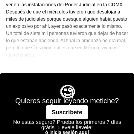
ver en las instalaciones del Poder Judicial en la CDMX.
Después de que el miércoles tuvieron que desalojar a
miles de judiciales porque quesque alguien había puesto
un explosivo por ahí, ayer pasó exactamente lo mismo.
Un total de siete mil personas tuvieron que dejar de hacer
lo que estaban haciendo. Al final la amenaza no era real,
pero lo que sí es muy real es que en México, vivimos
aterrorizados.
💫 México Mágico
🧐
Quieres seguir leyendo metiche?
Suscríbete
No estás seguro? Prueba los primeros 7 días
grátis. Llevele llevele!
ó inicia sesión aquí