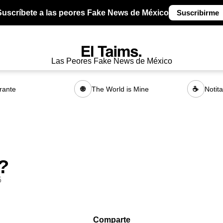
Suscríbete a las peores Fake News de México
Suscribirme
Las Peores Fake News de México
rante
The World is Mine
Notit
🌐
☕
?
5
Comparte