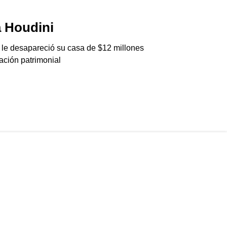
 Houdini
ThéJNG
06/08/2026
 le desapareció su casa de $12 millones
Agarraron a una cél
ación patrimonial
Generation Club en 