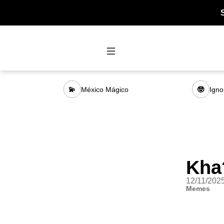
México Mágico
Igno
💫
🤓
Kha
12/11/202
Memes