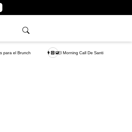
as para el Brunch
El Morning Call De Santi
👨🏻‍💻