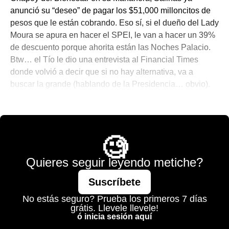
anunció su “deseo” de pagar los $51,000 milloncitos de
pesos que le están cobrando. Eso sí, si el dueño del Lady
Moura se apura en hacer el SPEI, le van a hacer un 39%
de descuento porque ahorita están las Noches Palacio.
Btw… el Tío le dio una entrevista al Financial Times
donde volvió a decir que si no hay alternativa, va a
buscar la grande (hablando de la Presidencia… obvio).
👨🏻‍💻 El Morning Call De Santi
🧐
Quieres seguir leyendo metiche?
Suscríbete
No estás seguro? Prueba los primeros 7 días
grátis. Llevele llevele!
ó inicia sesión aquí