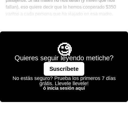
pasajeros. Si las mates no nos fallan (y miren que nos
fallan), eso quiere decir que le hemos cooperado $350
varitos a cada persona que ha viajado en esa madre.
👨🏻‍💻 El Morning Call De Santi
🧐
Quieres seguir leyendo metiche?
Suscríbete
No estás seguro? Prueba los primeros 7 días
grátis. Llevele llevele!
ó inicia sesión aquí