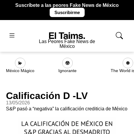
Suscríbete a las peores Fake News de México
Suscribirme
Las Peores Fake News de
México
💫
🤓
🌐
México Mágico
Ignorante
The World i
Calificación D -LV
13/05/2026
S&P pasó a “negativa” la calificación crediticia de México