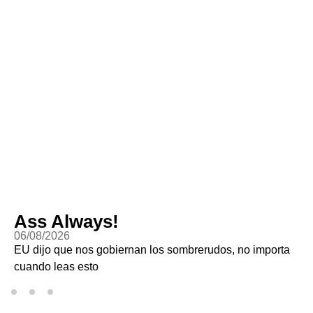
 Always!
Whac
/2026
06/08/20
o que nos gobiernan los sombrerudos, no importa
Los grin
o leas esto