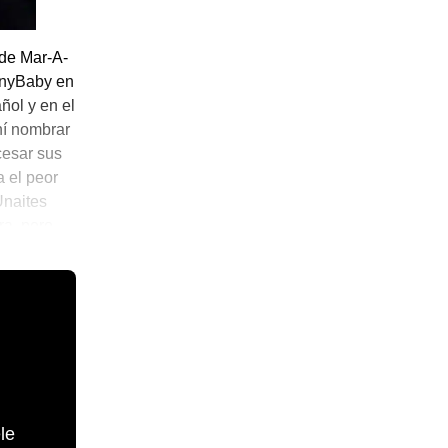
 de Mar-A-
unnyBaby en
ñol y en el
hí nombrar
cesar sus
a el peor
Unaites
ra, pero
le