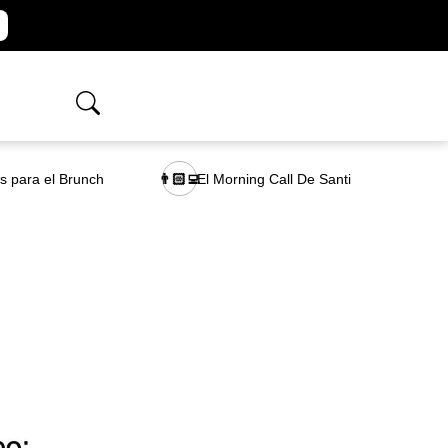
as para el Brunch
El Morning Call De Santi
👨🏻‍💻