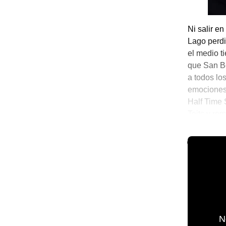
Ni salir en
Lago perdi
el medio t
que San Be
a todos lo
emociones 
Half Time 
Teits y re
las pobres
🌐 The Worl
N