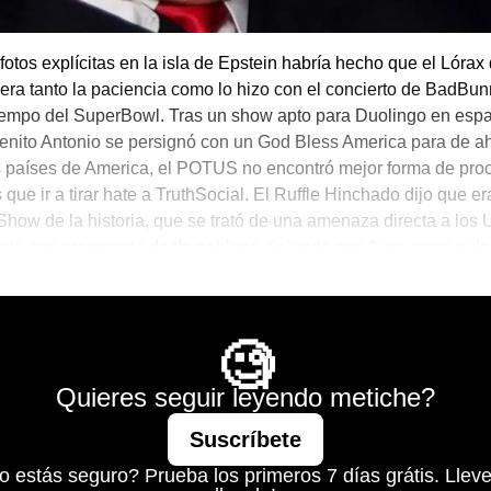
 fotos explícitas en la isla de Epstein habría hecho que el Lórax
era tanto la paciencia como lo hizo con el concierto de BadB
iempo del SuperBowl. Tras un show apto para Duolingo en espa
nito Antonio se persignó con un God Bless America para de a
s países de America, el POTUS no encontró mejor forma de pro
que ir a tirar hate a TruthSocial. El Ruffle Hinchado dijo que er
Show de la historia, que se trató de una amenaza directa a los 
mató con argumento de tía poblana diciendo que “uno como quie
 criaturas” que tuvieron que ver esos bailes soeces.
d is Mine
🧐
Quieres seguir leyendo metiche?
Suscríbete
o estás seguro? Prueba los primeros 7 días grátis. Lleve