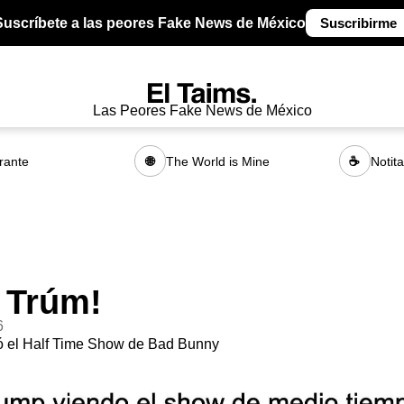
Suscríbete a las peores Fake News de México
Suscribirme
Las Peores Fake News de México
rante
The World is Mine
Notit
🌐
☕
 Trúm!
6
ó el Half Time Show de Bad Bunny