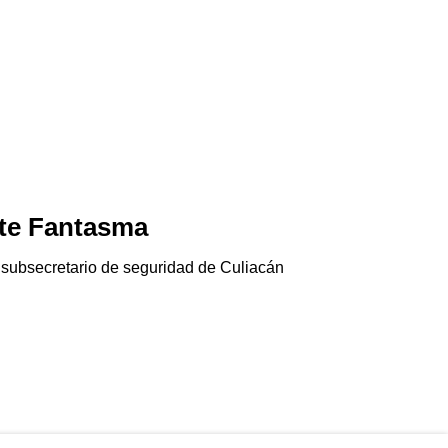
te Fantasma
Jala-pánico
06/08/2026
 subsecretario de seguridad de Culiacán
El chile jalapeño e
Gringolandia…