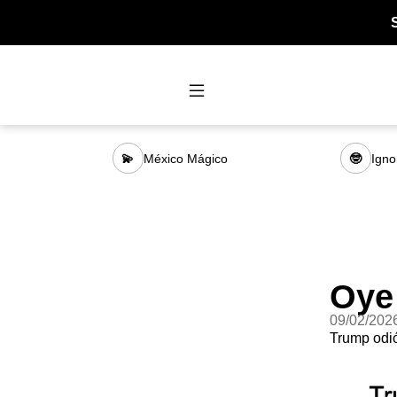
México Mágico
Igno
💫
🤓
Oye
09/02/202
Trump odi