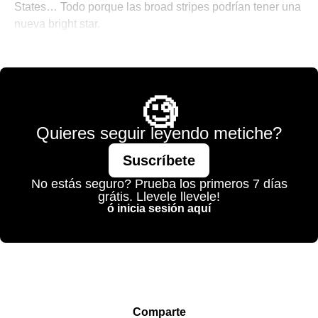
States… Todo porque las broad stripes podrían tener una
nueva bright star.
🌐 The World is Mine
🧐
Quieres seguir leyendo metiche?
Suscríbete
No estás seguro? Prueba los primeros 7 días
grátis. Llevele llevele!
ó inicia sesión aquí
Comparte