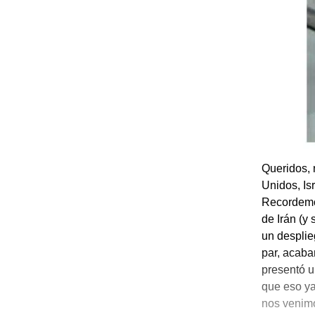
Queridos, 
Unidos, Is
Recordemo
de Irán (y 
un desplie
par, acaba
presentó 
que eso ya
nos venimo