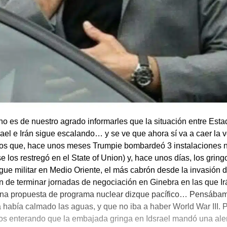
no es de nuestro agrado informarles que la situación entre Est
rael e Irán sigue escalando… y se ve que ahora sí va a caer la 
s que, hace unos meses Trumpie bombardeó 3 instalaciones 
se los restregó en el State of Union) y, hace unos días, los gring
gue militar en Medio Oriente, el más cabrón desde la invasión de
n de terminar jornadas de negociación en Ginebra en las que Ir
una propuesta de programa nuclear dizque pacífico… Pensábam
 había calmado las aguas, y que no iba a haber World War III. 
s enterando que la embajada gringa en Idsrael mandó una aler