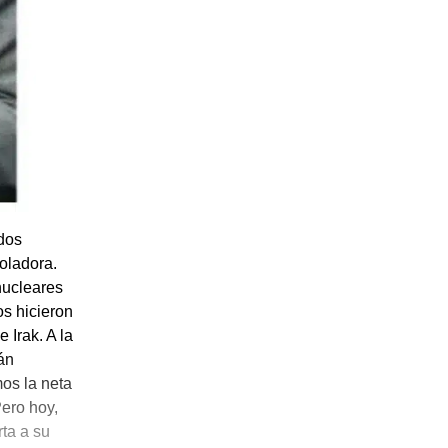
ados
voladora.
nucleares
os hicieron
 Irak. A la
án
os la neta
Pero hoy,
ta a su