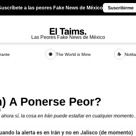
Suscríbete a las peores Fake News de México
Suscribirme
Las Peores Fake News de México
rante
The World is Mine
Notit
🌐
☕
n) A Ponerse Peor?
6
, ahora sí, la cosa en Irán puede estallar en cualquier moment