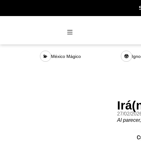
México Mágico
Igno
💫
🤓
Irá(
27/02/202
Al parecer