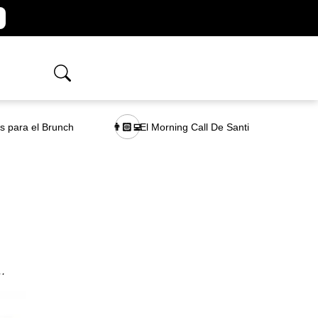
as para el Brunch
El Morning Call De Santi
👨🏻‍💻
o…