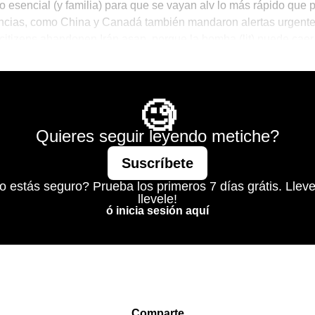
o esencial (y familia) para que se vayan alv lo más rápido que 
ncias, como China y Canadá también mandaron alertas urgent
 citizens abandonen Irán asap, porque la bomba (lit) puede caer
 momento. Stay tuned…
d is Mine
🧐
Quieres seguir leyendo metiche?
Suscríbete
o estás seguro? Prueba los primeros 7 días grátis. Lleve
llevele!
ó inicia sesión aquí
Comparte