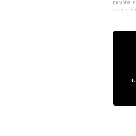
personal n
Otras pote
sus fellow
cualquier
🌐 The Worl
N