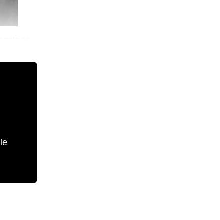
 neta es
le