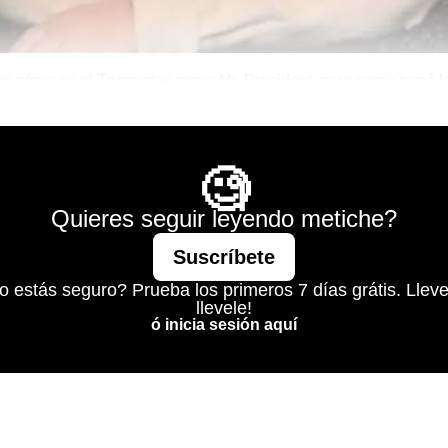
 cómo es el Trumpetas como Mr. President, pero como papá la
bíamos mucho (hasta ahora).
d is Mine
🧐
Quieres seguir leyendo metiche?
Suscríbete
o estás seguro? Prueba los primeros 7 días grátis. Lleve
llevele!
ó inicia sesión aquí