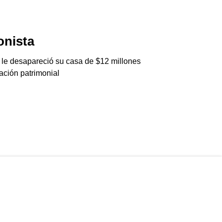
ionista
Jalisco Inte
Club
 le desapareció su casa de $12 millones
06/08/2026
ación patrimonial
Agarraron a una cél
Generation Club en 