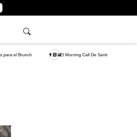
as para el Brunch
El Morning Call De Santi
👨🏻‍💻