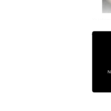
Ya sabemos
que no sa
🌐 The Worl
N