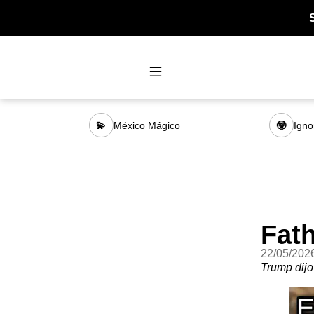
México Mágico
Igno
💫
🤓
Fath
22/05/202
Trump dijo 