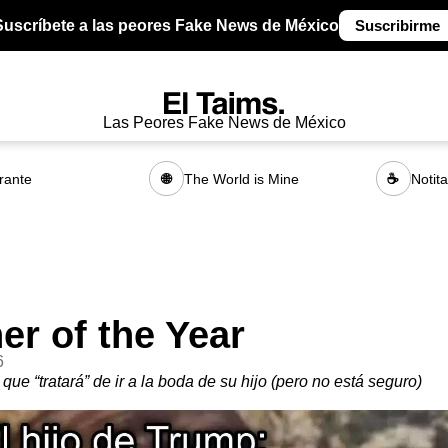
Suscríbete a las peores Fake News de México
Suscribirme
Las Peores Fake News de México
rante
The World is Mine
Notit
🌐
☕
er of the Year
6
que “tratará” de ir a la boda de su hijo (pero no está seguro)