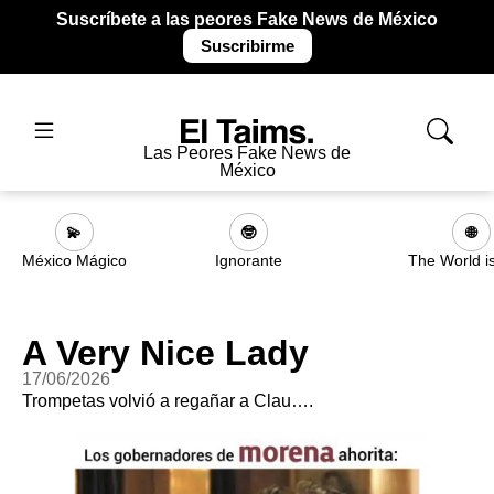
Suscríbete a las peores Fake News de México
Suscribirme
Las Peores Fake News de
México
💫
🤓
🌐
México Mágico
Ignorante
The World i
A Very Nice Lady
17/06/2026
Trompetas volvió a regañar a Clau….