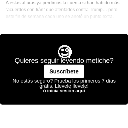
A estas alturas ya perdimos la cuenta si han habido más
“acuerdos con Irán” que atentados contra Trump… pero
este fin de semana cada uno se anotó un punto extra.
🌐 The World is Mine
🧐
Quieres seguir leyendo metiche?
Suscríbete
No estás seguro? Prueba los primeros 7 días
grátis. Llevele llevele!
ó inicia sesión aquí