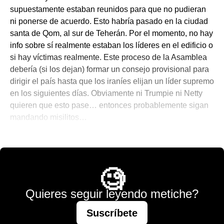
supuestamente estaban reunidos para que no pudieran
ni ponerse de acuerdo. Esto habría pasado en la ciudad
santa de Qom, al sur de Teherán. Por el momento, no hay
info sobre sí realmente estaban los líderes en el edificio o
si hay víctimas realmente. Este proceso de la Asamblea
debería (si los dejan) formar un consejo provisional para
dirigir el país hasta que los iraníes elijan un líder supremo
en los siguientes días. Obviamente ni Trumpie ni Netty
quieren que esto pase… entonces probablemente sigan
mandando misilitos…
☄️ Noticias del Acopalipsis
,
🌐 The World is Mine
🧐
Quieres seguir leyendo metiche?
Suscríbete