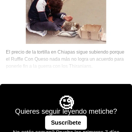
El precio de la tortilla en Chiapas sigue subiendo porque
el Ruffle Con Queso nada más no logra un acuerdo para
ponerle fin a la guerra con los Thiranians.
🌐 The World is Mine
🧐
Quieres seguir leyendo metiche?
Suscríbete