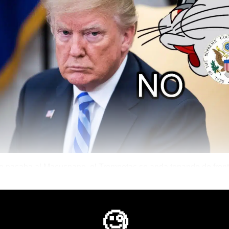
e pasaba al Macuspano, el Trompetas se anda topando de frent
ourt.
d is Mine
🧐