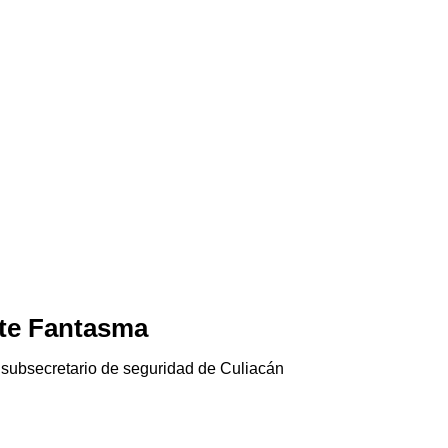
Jala-pánico
06/08/2026
de Culiacán
El chile jalapeño está causando salmonela en
Gringolandia…