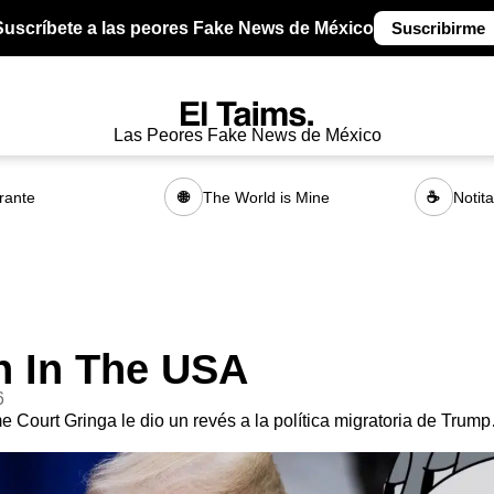
Suscríbete a las peores Fake News de México
Suscribirme
Las Peores Fake News de México
rante
The World is Mine
Notit
🌐
☕
n In The USA
6
 Court Gringa le dio un revés a la política migratoria de Trum