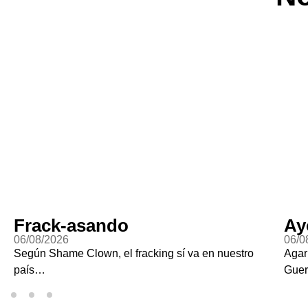
Ayotzi Vive?
06/08/2026
acking sí va en nuestro
Agarraron a Ángel Aguirre, el go
Guerrero cuando desaparecieron 