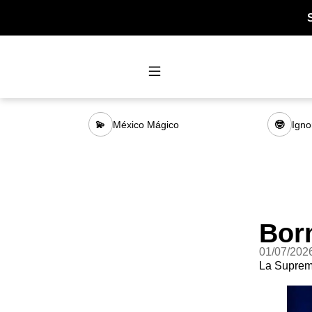
México Mágico
Igno
💫
🤓
Bor
01/07/202
La Supreme