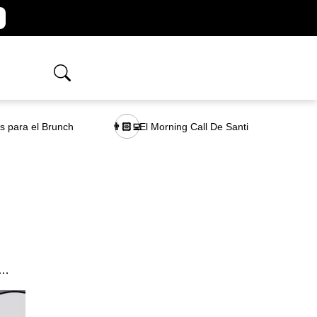
as para el Brunch
El Morning Call De Santi
👨🏻‍💻
p…