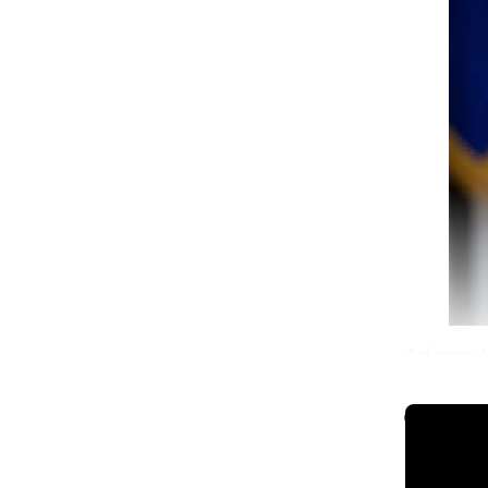
Así como l
Supreme C
🌐 The Worl