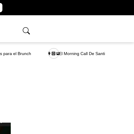
as para el Brunch
El Morning Call De Santi
👨🏻‍💻