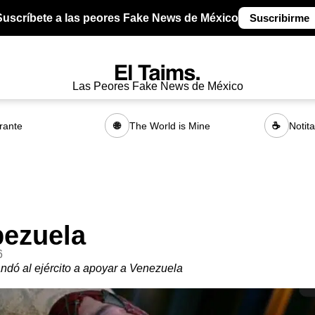
Suscríbete a las peores Fake News de México
Suscribirme
Las Peores Fake News de México
rante
The World is Mine
Notit
🌐
☕
pezuela
6
dó al ejército a apoyar a Venezuela