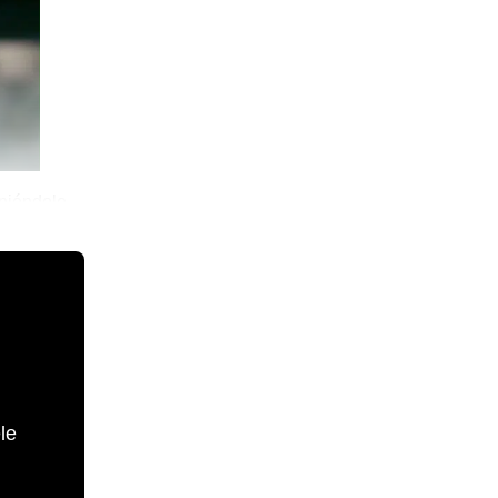
oniéndole
le