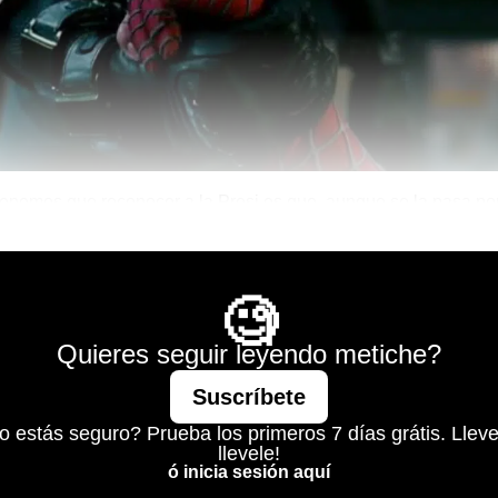
 tenemos que reconocer a la Presi es que, aunque se la pasa p
éxico, le encanta pararse el cuello ayudando a otros países.
d is Mine
🧐
Quieres seguir leyendo metiche?
Suscríbete
o estás seguro? Prueba los primeros 7 días grátis. Lleve
llevele!
ó inicia sesión aquí