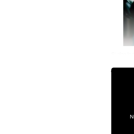
Si algo le
el pie a M
🌐 The Worl
N