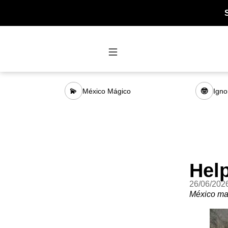
México Mágico
Igno
💫
🤓
Hel
26/06/202
México man