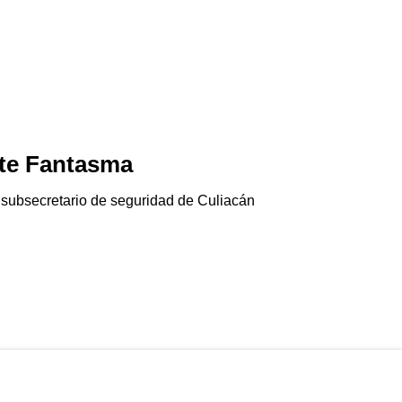
te Fantasma
Jala-pánico
06/08/2026
 subsecretario de seguridad de Culiacán
El chile jalapeño e
Gringolandia…