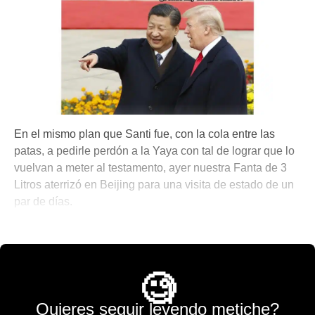
En el mismo plan que Santi fue, con la cola entre las
patas, a pedirle perdón a la Yaya con tal de lograr que lo
vuelvan a meter al testamento, ayer nuestra Fanta de 3
Litros aterrizó en Beijing para una visita de estado de un
par de días.
🌐 The World is Mine
🧐
Quieres seguir leyendo metiche?