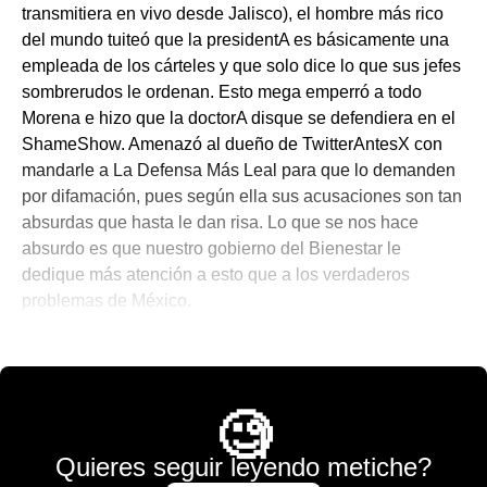
transmitiera en vivo desde Jalisco), el hombre más rico
del mundo tuiteó que la presidentA es básicamente una
empleada de los cárteles y que solo dice lo que sus jefes
sombrerudos le ordenan. Esto mega emperró a todo
Morena e hizo que la doctorA disque se defendiera en el
ShameShow. Amenazó al dueño de TwitterAntesX con
mandarle a La Defensa Más Leal para que lo demanden
por difamación, pues según ella sus acusaciones son tan
absurdas que hasta le dan risa. Lo que se nos hace
absurdo es que nuestro gobierno del Bienestar le
dedique más atención a esto que a los verdaderos
problemas de México.
💫 México Mágico
,
Sin categoría
🧐
Quieres seguir leyendo metiche?