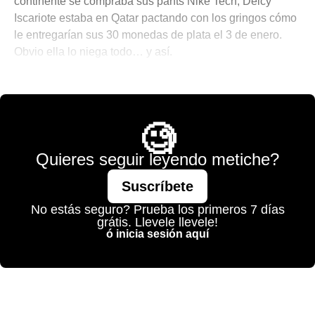
continente se compraba sus pants Nike Tech, Delcy
Iscariote estaba en Qatar pactando con los gringos cómo
le entregarían sus 30 monedas de plata el 3 de enero.
Obvio ella lo niega todo… y así.
Sin categoría
🧐
Quieres seguir leyendo metiche?
Suscríbete
No estás seguro? Prueba los primeros 7 días
grátis. Llevele llevele!
ó inicia sesión aquí