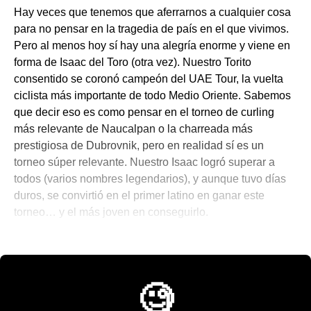
Hay veces que tenemos que aferrarnos a cualquier cosa
para no pensar en la tragedia de país en el que vivimos.
Pero al menos hoy sí hay una alegría enorme y viene en
forma de Isaac del Toro (otra vez). Nuestro Torito
consentido se coronó campeón del UAE Tour, la vuelta
ciclista más importante de todo Medio Oriente. Sabemos
que decir eso es como pensar en el torneo de curling
más relevante de Naucalpan o la charreada más
prestigiosa de Dubrovnik, pero en realidad sí es un
torneo súper relevante. Nuestro Isaac logró superar a
todos (varios nombres legendarios), y aunque tuvo días
duros, se convirtió en el primer latino en ganar este
torneo… y el más joven en conseguirlo.
🎾 Porque No Todo es Pádel
🧐