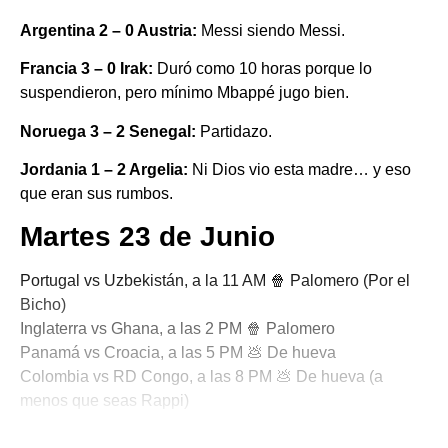
Argentina 2 – 0 Austria:
Messi siendo Messi.
Francia 3 – 0 Irak:
Duró como 10 horas porque lo
suspendieron, pero mínimo Mbappé jugo bien.
Noruega 3 – 2 Senegal:
Partidazo.
Jordania 1 – 2 Argelia:
Ni Dios vio esta madre… y eso
que eran sus rumbos.
Martes 23 de Junio
Portugal vs Uzbekistán, a la 11 AM 🍿 Palomero (Por el
Bicho)
Inglaterra vs Ghana, a las 2 PM 🍿 Palomero
Panamá vs Croacia, a las 5 PM 💩 De hueva
Colombia vs RD Congo, a las 8 PM 💩 De hueva (a
menos que seas Rappi)
🎾 Porque No Todo es Pádel