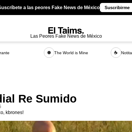
Suscríbete a las peores Fake News de México
Suscribirme
Las Peores Fake News de México
rante
The World is Mine
Notit
🌐
☕
ial Re Sumido
6
o, kbrones!