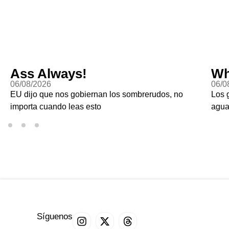
ss Always!
Whac
/08/2026
06/08/20
 dijo que nos gobiernan los sombrerudos, no
Los gring
porta cuando leas esto
aguacat
Síguenos