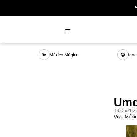
México Mágico
Igno
💫
🤓
Umd
19/06/202
Viva Méxic