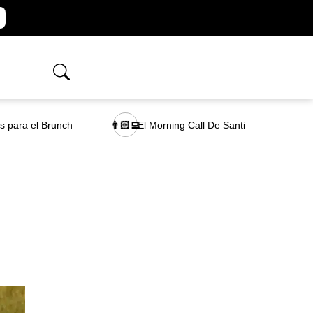
as para el Brunch
El Morning Call De Santi
👨🏻‍💻