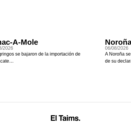
-A-Mole
Noroña Ho
26
06/08/2026
os se bajaron de la importación de
A Noroña se le d
e…
de su declaración