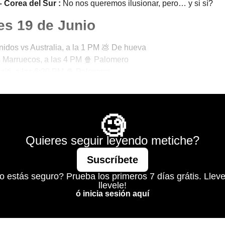
– Corea del Sur :
No nos queremos ilusionar, pero… y si sí?
es 19 de Junio
idos vs Australia, a la 1 PM 💩 De hueva
 Marruecos, a las 4 PM 🍿 Palomero
Haiti, a las 6:30 PM 🍿 Palomero
 Paraguay, a las 9 PM 💩 De hueva
No Todo es Pádel
🧐
Quieres seguir leyendo metiche?
Suscríbete
o estás seguro? Prueba los primeros 7 días grátis. Lleve
llevele!
ó inicia sesión aquí