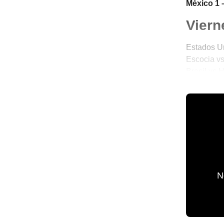
México 1 
Viern
Estados Un
Escocia vs
Brasil vs 
Turquía vs
🎾 Porque 
N