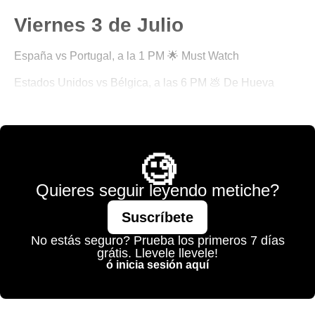
Viernes 3 de Julio
España vs Portugal, a la 1 PM 🌟 Must Watch
Estados Unidos vs Bélgica, a las 6 PM 💩 De Hueva
🎾 Porque No Todo es Pádel
🧐
Quieres seguir leyendo metiche?
Suscríbete
No estás seguro? Prueba los primeros 7 días
grátis. Llevele llevele!
ó inicia sesión aquí