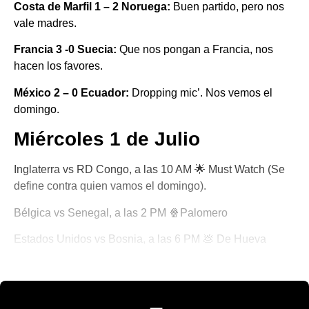
Costa de Marfil 1 – 2 Noruega:
Buen partido, pero nos
vale madres.
Francia 3 -0 Suecia:
Que nos pongan a Francia, nos
hacen los favores.
México 2 – 0 Ecuador:
Dropping mic’. Nos vemos el
domingo.
Miércoles 1 de Julio
Inglaterra vs RD Congo, a las 10 AM 🌟 Must Watch (Se
define contra quien vamos el domingo).
Bélgica vs Senegal, a las 2 PM 🍿Palomero
Estados Unidos vs Bosnia, a las 6 PM 💩 De Hueva
🎾 Porque No Todo es Pádel