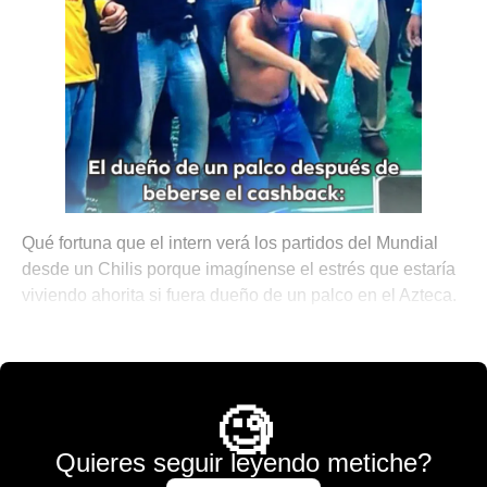
Qué fortuna que el intern verá los partidos del Mundial
desde un Chilis porque imagínense el estrés que estaría
viviendo ahorita si fuera dueño de un palco en el Azteca.
🎾 Porque No Todo es Pádel
🧐
Quieres seguir leyendo metiche?