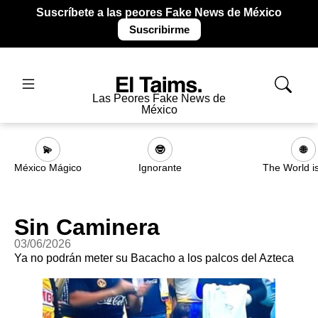
Suscríbete a las peores Fake News de México
Suscribirme
Las Peores Fake News de
México
💫
🤓
🌐
México Mágico
Ignorante
The World i
Sin Caminera
03/06/2026
Ya no podrán meter su Bacacho a los palcos del Azteca